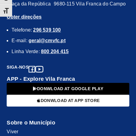
Praça da República 9680-115 Vila Franca do Campo
TOGGLE FONT SIZE
Obter direções
Telefone:
296 539 100
E-mail:
geral@cmvfc.pt
Linha Verde:
800 204 415
SIGA-NOS
APP - Explore Vila Franca
DONWLOAD AT GOOGLE PLAY
DONWLOAD AT APP STORE
Sobre o Município
Viver