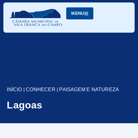
Skip
to
MENU
Content
INÍCIO
|
CONHECER
|
PAISAGEM E NATUREZA
Lagoas