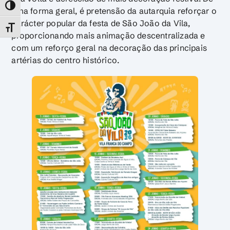
TOGGLE HIGH CONTRAST
uma forma geral, é pretensão da autarquia reforçar o
carácter popular da festa de São João da Vila,
TOGGLE FONT SIZE
proporcionando mais animação descentralizada e
com um reforço geral na decoração das principais
artérias do centro histórico.