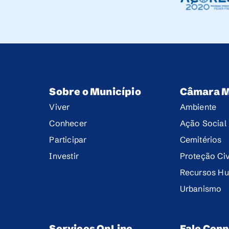
Sobre o Município
Câmara M
Viver
Ambiente
Conhecer
Ação Social
Participar
Cemitérios
Investir
Proteção Civ
Recursos H
Urbanismo
Serviços OnLine
Fale Con