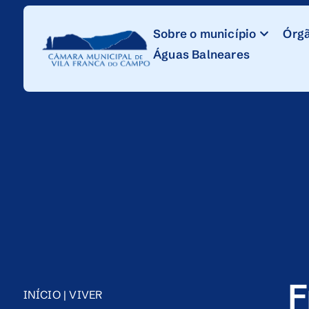
Skip
to
Sobre o município
Órgã
Content
Águas Balneares
F
INÍCIO
|
VIVER