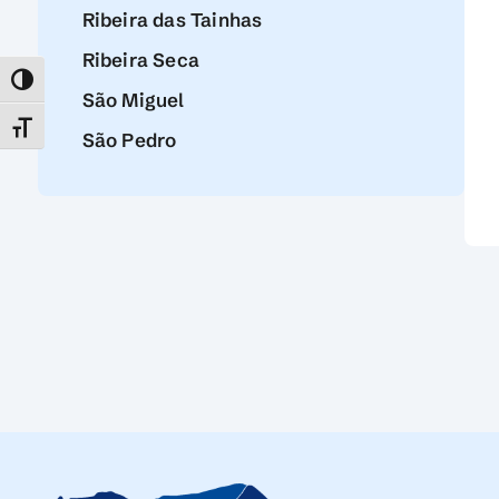
Ribeira das Tainhas
Ribeira Seca
TOGGLE HIGH CONTRAST
São Miguel
TOGGLE FONT SIZE
São Pedro