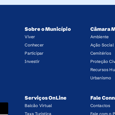
Sobre o Município
Câmara M
Viver
Ambiente
Conhecer
Ação Social
Participar
Cemitérios
Investir
Proteção Civ
Recursos H
Urbanismo
Serviços OnLine
Fale Con
Balcão Virtual
Contactos
Taxa Turística
Fale com o P