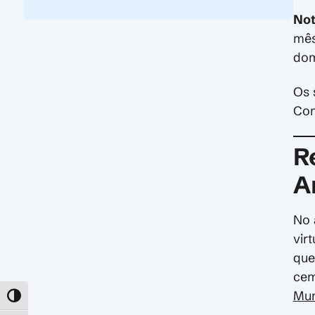
Not
mês
dom
Os 
Con
R
A
No 
vir
que
cem
Mun
TOGGLE HIGH CONTRAST