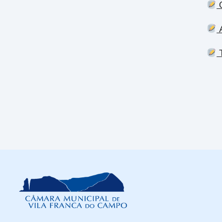
C
A
T