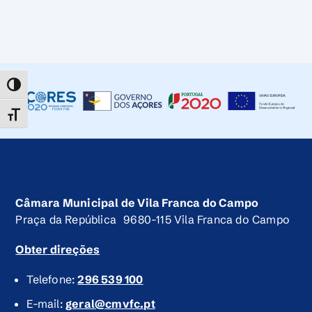
TOGGLE HIGH CONTRAST
TOGGLE FONT SIZE
Câmara Municipal de Vila Franca do Campo
Praça da República 9680-115 Vila Franca do Campo
Obter direções
Telefone:
296 539 100
E-mail:
geral@cmvfc.pt