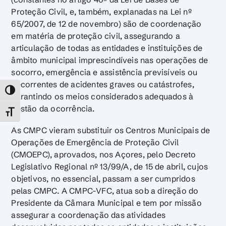
Proteção Civil, e, também, explanadas na Lei nº
65/2007, de 12 de novembro) são de coordenação
em matéria de proteção civil, assegurando a
articulação de todas as entidades e instituições de
âmbito municipal imprescindíveis nas operações de
socorro, emergência e assistência previsíveis ou
decorrentes de acidentes graves ou catástrofes,
TOGGLE HIGH CONTRAST
garantindo os meios considerados adequados à
gestão da ocorrência.
TOGGLE FONT SIZE
As CMPC vieram substituir os Centros Municipais de
Operações de Emergência de Proteção Civil
(CMOEPC), aprovados, nos Açores, pelo Decreto
Legislativo Regional nº 13/99/A, de 15 de abril, cujos
objetivos, no essencial, passam a ser cumpridos
pelas CMPC. A CMPC-VFC, atua sob a direção do
Presidente da Câmara Municipal e tem por missão
assegurar a coordenação das atividades