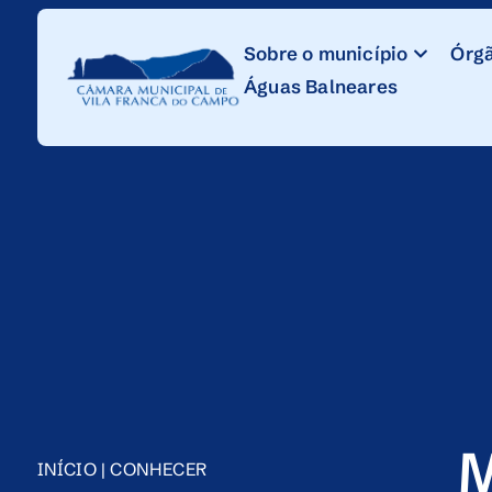
Skip
to
Sobre o município
Órgã
Content
Águas Balneares
INÍCIO
|
CONHECER