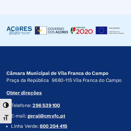
Câmara Municipal de Vila Franca do Campo
Praça da República 9680-115 Vila Franca do Campo
Obter direções
Telefone:
296 539 100
TOGGLE HIGH CONTRAST
E-mail:
geral@cmvfc.pt
TOGGLE FONT SIZE
Linha Verde:
800 204 415