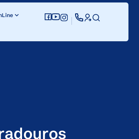
nLine
iradouros