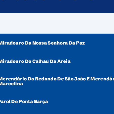
Miradouro Da Nossa Senhora Da Paz
Miradouro Do Calhau Da Areia
Merendário Do Redondo De São João E Merendár
Marcelina
Farol De Ponta Garça