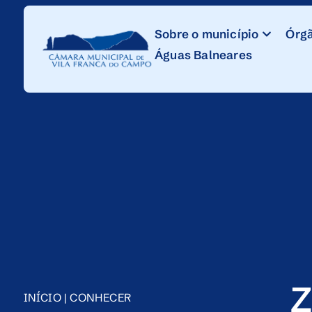
Skip
to
Sobre o município
Órgã
Content
Águas Balneares
Z
INÍCIO
|
CONHECER