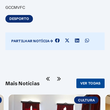
GCCMVFC
DESPORTO
PARTILHAR NOTÍCIA
Mais Notícias
VER TODAS
LTURA
AMBIENTE