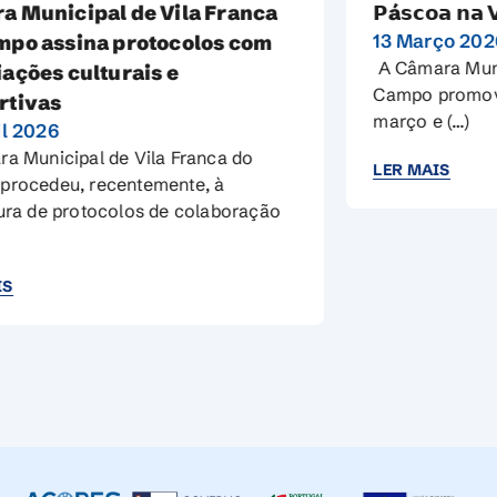
𝗣á𝘀𝗰𝗼𝗮 𝗻𝗮 𝗩𝗶𝗹𝗮 𝟮𝟬𝟮𝟲
13 Março 2026
A Câmara Municipal de Vila Franca do
Campo promove, entre os dias 16 de
março e (…)
LER MAIS