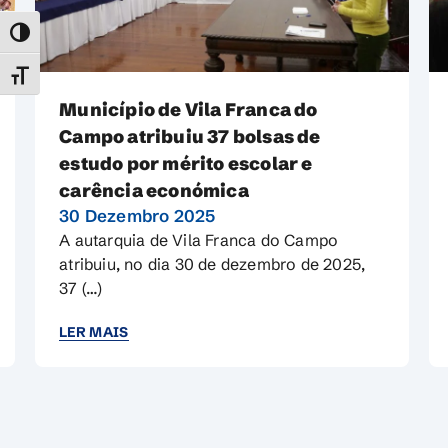
TOGGLE HIGH CONTRAST
TOGGLE FONT SIZE
Câmara Municipal de Vila Franca
e
do Campo atribui 47 bolsas de
estudo por mérito escolar e por
carência económica familiar
18 Setembro 2024
mpo
A autarquia de Vila Franca do Campo
e 2025,
atribuiu 47 bolsas de estudo por mérito
escolar e (…)
LER MAIS