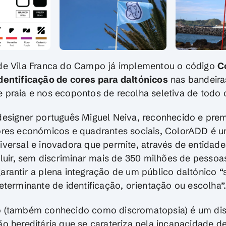
de Vila Franca do Campo já implementou o código
C
dentificação de cores para daltónicos
nas bandeira
 praia e nos ecopontos de recolha seletiva de todo
designer português Miguel Neiva, reconhecido e pre
ores económicos e quadrantes sociais, ColorADD é 
iversal e inovadora que permite, através de entidad
cluir, sem discriminar mais de 350 milhões de pessoa
arantir a plena integração de um público daltónico 
eterminante de identificação, orientação ou escolha”
 (também conhecido como discromatopsia) é um dist
ão hereditária que se carateriza pela incapacidade d