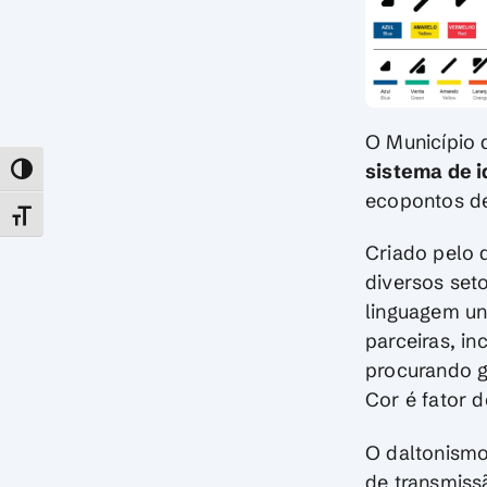
O Município 
sistema de i
TOGGLE HIGH CONTRAST
ecopontos de
TOGGLE FONT SIZE
Criado pelo 
diversos set
linguagem un
parceiras, in
procurando g
Cor é fator d
O daltonismo
de transmiss