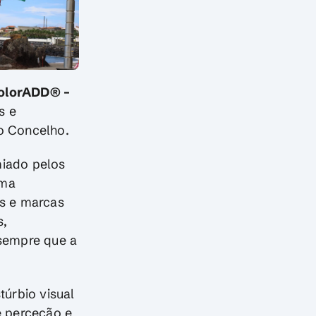
olorADD® –
s e
 o Concelho.
miado pelos
uma
es e marcas
s,
“sempre que a
.
úrbio visual
e perceção e