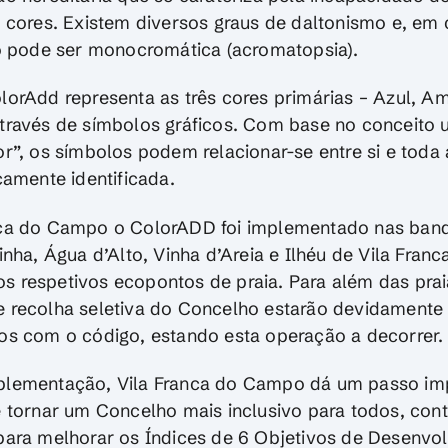
s cores. Existem diversos graus de daltonismo e, em
ão pode ser monocromática (acromatopsia).
lorAdd representa as três cores primárias – Azul, Am
través de símbolos gráficos. Com base no conceito u
r”, os símbolos podem relacionar-se entre si e toda 
camente identificada.
ca do Campo o ColorADD foi implementado nas band
inha, Água d’Alto, Vinha d’Areia e Ilhéu de Vila Fra
 respetivos ecopontos de praia. Para além das prai
 recolha seletiva do Concelho estarão devidamente
os com o código, estando esta operação a decorrer.
plementação, Vila Franca do Campo dá um passo im
e tornar um Concelho mais inclusivo para todos, cont
para melhorar os Índices de 6 Objetivos de Desenvo