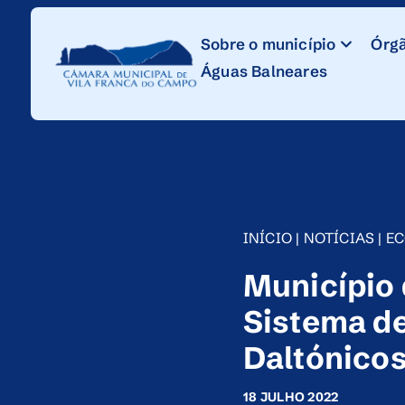
Skip
to
Sobre o município
Órgã
Content
Águas Balneares
INÍCIO
|
NOTÍCIAS
|
E
Município
Sistema de
Daltónico
18 JULHO 2022