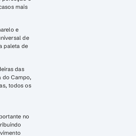
 casos mais
arelo e
niversal de
a paleta de
eiras das
nca do Campo,
as, todos os
portante no
ribuindo
lvimento