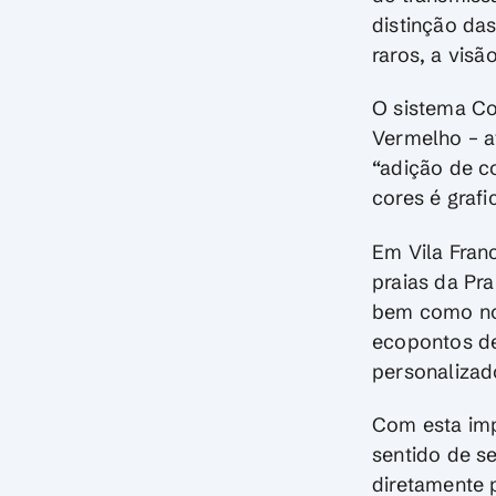
distinção da
raros, a vis
O sistema Co
Vermelho – a
“adição de co
cores é grafi
Em Vila Fran
praias da Pra
bem como nos
ecopontos de
personalizad
Com esta im
sentido de s
diretamente 