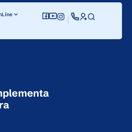
nLine
implementa
ra