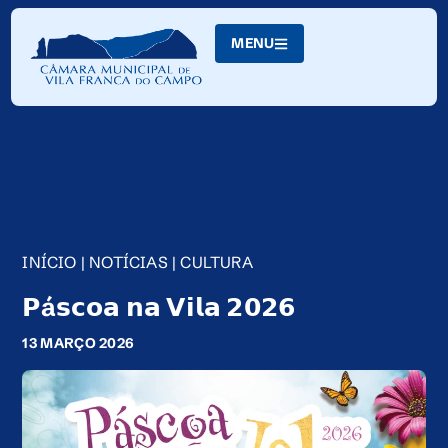
Skip
to
MENU
Content
INÍCIO
|
NOTÍCIAS
|
CULTURA
𝗣á𝘀𝗰𝗼𝗮 𝗻𝗮 𝗩𝗶𝗹𝗮 𝟮𝟬𝟮𝟲
13 MARÇO 2026