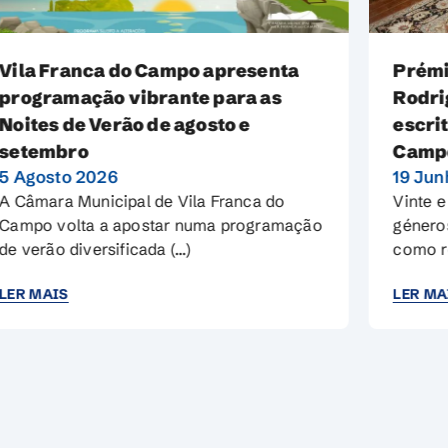
Prémio Literário Armando Côrtes-
Rodrigues distingue jovens
escritores de Vila Franca do
Campo
19 Junho 2026
Vinte e oito obras, dois temas, três
géneros literários — o certame afirma-se
como referência cultural (…)
LER MAIS