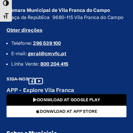
TOGGLE HIGH CONTRAST
Câmara Municipal de Vila Franca do Campo
TOGGLE FONT SIZE
Praça da República 9680-115 Vila Franca do Campo
Obter direções
Telefone:
296 539 100
E-mail:
geral@cmvfc.pt
Linha Verde:
800 204 415
SIGA-NOS
APP - Explore Vila Franca
DONWLOAD AT GOOGLE PLAY
DONWLOAD AT APP STORE