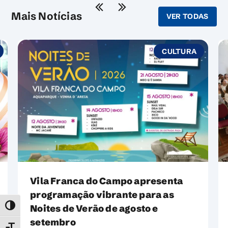
Mais Notícias
VER TODAS
TURA
CULTURA
a
Prémio Literário Armando Côrtes-
Rodrigues distingue jovens
escritores de Vila Franca do
TOGGLE HIGH CONTRAST
Campo