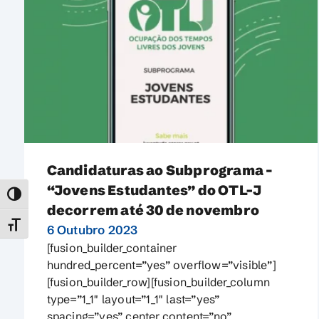
Candidaturas ao Subprograma –
“Jovens Estudantes” do OTL-J
TOGGLE HIGH CONTRAST
decorrem até 30 de novembro
TOGGLE FONT SIZE
6 Outubro 2023
[fusion_builder_container
hundred_percent=”yes” overflow=”visible”]
[fusion_builder_row][fusion_builder_column
type=”1_1″ layout=”1_1″ last=”yes”
spacing=”yes” center_content=”no”