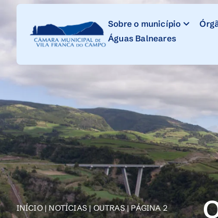
Skip
to
Sobre o município
Órgã
Content
Águas Balneares
O
INÍCIO
|
NOTÍCIAS
|
OUTRAS
|
PÁGINA 2