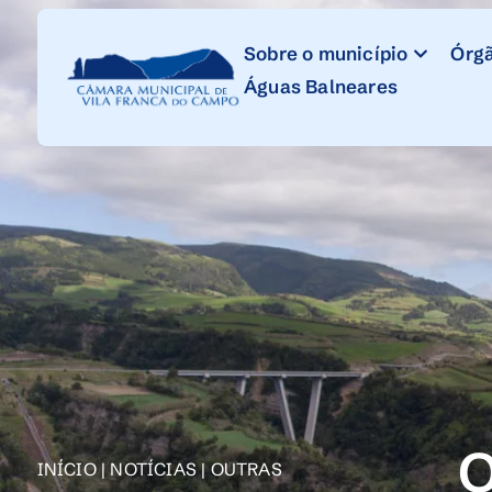
Skip
to
Sobre o município
Órgã
Content
Águas Balneares
O
INÍCIO
|
NOTÍCIAS
|
OUTRAS