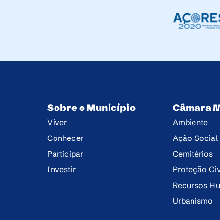
Sobre o Município
Câmara M
Viver
Ambiente
Conhecer
Ação Social
Participar
Cemitérios
Investir
Proteção Civ
Recursos H
Urbanismo