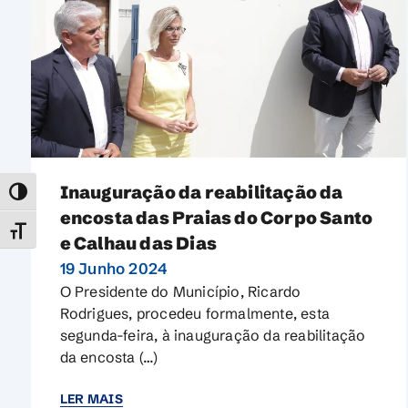
Inauguração da reabilitação da
TOGGLE HIGH CONTRAST
encosta das Praias do Corpo Santo
TOGGLE FONT SIZE
e Calhau das Dias
19 Junho 2024
O Presidente do Município, Ricardo
Rodrigues, procedeu formalmente, esta
segunda-feira, à inauguração da reabilitação
da encosta (…)
LER MAIS