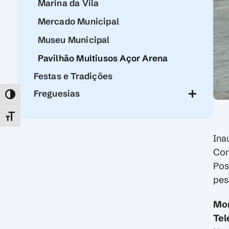
Marina da Vila
Mercado Municipal
Museu Municipal
Pavilhão Multiusos Açor Arena
Festas e Tradições
Freguesias
TOGGLE HIGH CONTRAST
TOGGLE FONT SIZE
Ina
Com
Pos
pes
Mo
Tel