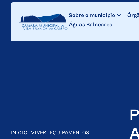
Skip
to
Sobre o município
Órgã
Content
Águas Balneares
P
A
INÍCIO
|
VIVER
|
EQUIPAMENTOS