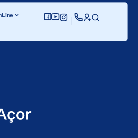
nLine
 Açor