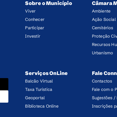
Sobre o Município
Câmara M
Viver
Ambiente
Conhecer
Ação Social
Participar
Cemitérios
Investir
Proteção Civ
Recursos H
Urbanismo
Serviços OnLine
Fale Con
Balcão Virtual
Contactos
Taxa Turística
Fale com o P
Geoportal
Sugestões /
Biblioteca Online
Inscrições 