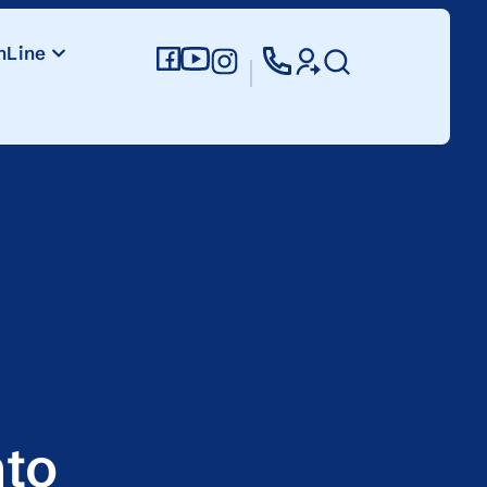
nLine
nto