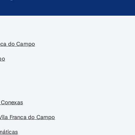
ranca do Campo
po
s Conexas
 Vila Franca do Campo
máticas