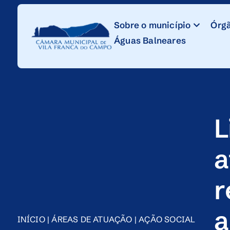
Skip
to
Sobre o município
Órgã
Content
Águas Balneares
L
a
r
a
INÍCIO
|
ÁREAS DE ATUAÇÃO
|
AÇÃO SOCIAL