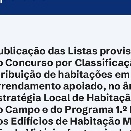
ublicação das Listas provi
o Concurso por Classificaç
tribuição de habitações em
rrendamento apoiado, no â
stratégia Local de Habitaçã
o Campo e do Programa 1.º 
os Edifícios de Habitação M