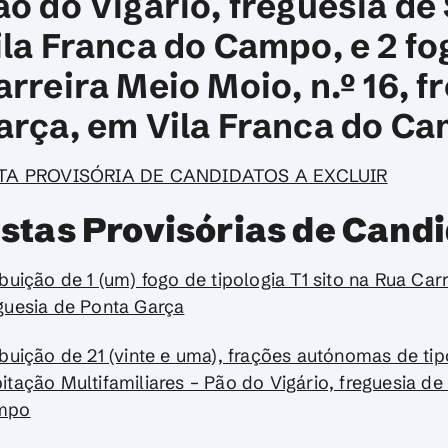
ão do Vigário, freguesia de
ila Franca do Campo, e 2 f
arreira Meio Moio, n.º 16, f
arça, em Vila Franca do C
STA PROVISÓRIA DE CANDIDATOS A EXCLUIR
istas Provisórias de Candi
ibuição de 1 (um) fogo de tipologia T1 sito na Rua Car
guesia de Ponta Garça
ibuição de 21 (vinte e uma), frações autónomas de tip
itação Multifamiliares – Pão do Vigário, freguesia d
mpo