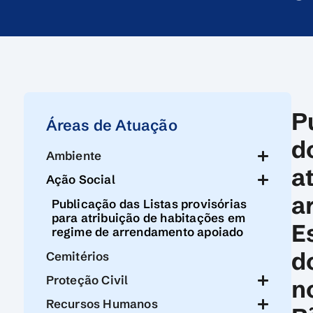
P
Áreas de Atuação
d
Ambiente
a
Ação Social
a
Publicação das Listas provisórias
para atribuição de habitações em
E
regime de arrendamento apoiado
d
Cemitérios
Proteção Civil
n
Recursos Humanos