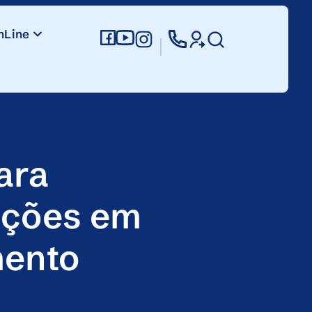
nLine
ara
tações em
mento