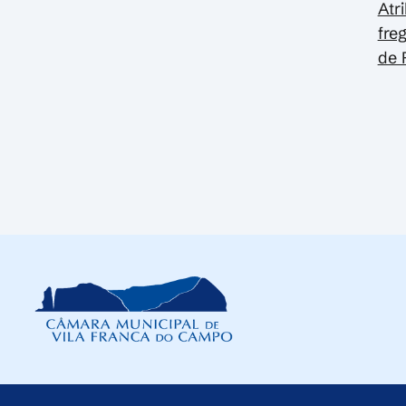
Atr
fre
de 