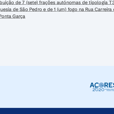
ibuição de 7 (sete) frações autónomas de tipologia T3
guesia de São Pedro e de 1 (um) fogo na Rua Carreira 
Ponta Garça