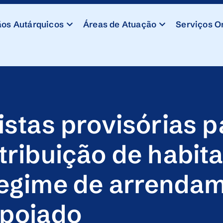
os Autárquicos
Áreas de Atuação
Serviços O
istas provisórias p
tribuição de habi
egime de arrenda
poiado