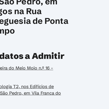
 São Pedro, em
ogos na Rua
reguesia de Ponta
ampo
datos a Admitir
reira do Meio Moio n.º 16 –
ologia T2, nos Edifícios de
e São Pedro, em Vila Franca do