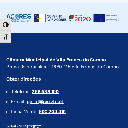
TOGGLE HIGH CONTRAST
TOGGLE FONT SIZE
Câmara Municipal de Vila Franca do Campo
Praça da República 9680-115 Vila Franca do Campo
Obter direções
Telefone:
296 539 100
E-mail:
geral@cmvfc.pt
Linha Verde:
800 204 415
SIGA-NOS