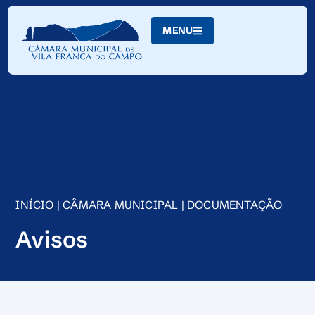
Skip
to
MENU
Content
INÍCIO
|
CÂMARA MUNICIPAL
|
DOCUMENTAÇÃO
Avisos